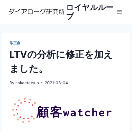
内
ロイヤルルー
容
プ
を
ス
キ
ッ
修正点
プ
LTVの分析に修正を加え
ました。
By
nakaetetsuo
2021-03-04