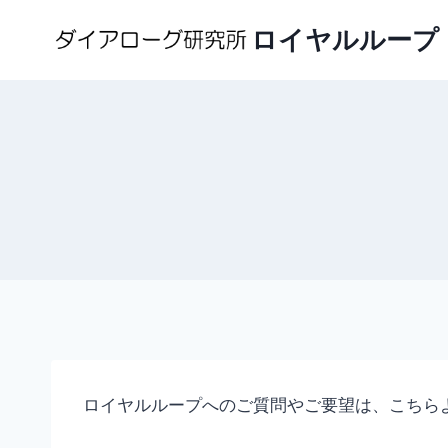
内
ロイヤルループ
容
を
ス
キ
ッ
プ
ロイヤルループへのご質問やご要望は、こちら